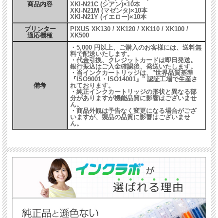
商品内容
XKI-N21C (シアン)×10本
XKI-N21M (マゼンタ)×10本
XKI-N21Y (イエロー)×10本
プリンター
PIXUS XK130 / XK120 / XK110 / XK100 /
適応機種
XK500
・5,000 円以上、ご購入のお客様には、送料無
料で配送いたします。
・代金引換、クレジットカードは即日発送。
銀行振込はご入金確認後、発送いたします。
・当インクカートリッジは、"世界品質基準
『ISO9001・ISO14001』" 認証工場で生産さ
備考
れております。
・純正インクカートリッジの形状と異なる部
分がありますが機能品質に影響はございませ
ん。
・商品外観は予告なく変更になる場合がござ
いますが、製品の品質に影響はございませ
ん。