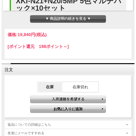
XKI-N21+N20/5MP 5色マルチパ
ック×10セット
▼ 商品説明の続きを見る ▼
Canon(キヤノン) XKI-N21+N20/5MP 5色マルチパック対応
プリンターの互換インクカートリッジです。
価格:
19,840円
(税込)
当店のインクカートリッジのICチップは、残量検知に対応し
[ポイント還元 198ポイント～]
ていますので純正品と同様にご使用いただけます。
互換インクは、ご購入日より1年安心保証・専任スタッフが
電話・メールにてサポートを承っておりますので安心してご
注文
使用いただけます。 高品質な印刷とコストパフォーマンスに
優れた互換インクで、法人様の印刷コスト削減に貢献いたし
ます。
在庫
在庫切れ
プリンター適応機種
PIXUS XK130
PIXUS XK120
PIXUS XK110
PIXUS XK100
返品についての詳細はこちら
友達にメールですすめる