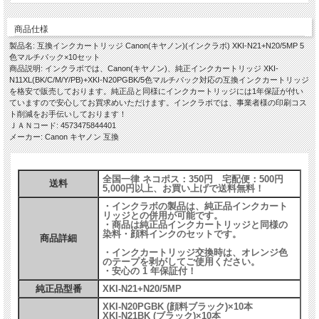
PIXUS XK500
商品仕様
製品名: 互換インクカートリッジ Canon(キヤノン)(インクラボ) XKI-N21+N20/5MP 5
色マルチパック×10セット
商品説明: インクラボでは、Canon(キヤノン)、純正インクカートリッジ XKI-
N11XL(BK/C/M/Y/PB)+XKI-N20PGBK/5色マルチパック対応の互換インクカートリッジ
を格安で販売しております。純正品と同様にインクカートリッジには1年保証が付い
ていますので安心してお買求めいただけます。インクラボでは、事業者様の印刷コス
ト削減をお手伝いしております！
ＪＡＮコード: 4573475844401
メーカー: Canon キヤノン 互換
全国一律 ネコポス：350円 宅配便：500円
送料
5,000円以上、お買い上げで送料無料！
・インクラボの製品は、純正品インクカート
リッジとの併用が可能です。
・商品は純正品インクカートリッジと同様の
染料・顔料インクのセットです。
商品詳細
・インクカートリッジ交換時は、オレンジ色
のテープを剥がしてご使用ください。
・安心の 1 年保証付！
純正品型番
XKI-N21+N20/5MP
XKI-N20PGBK (顔料ブラック)×10本
XKI-N21BK (ブラック)×10本