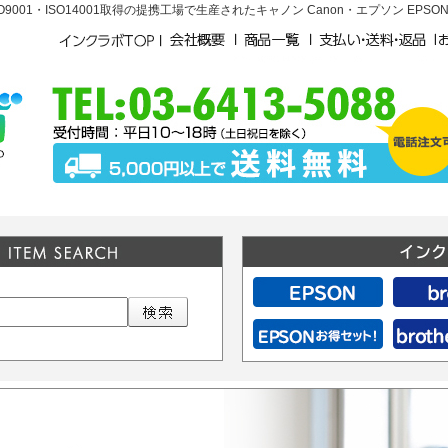
01・ISO14001取得の提携工場で生産されたキャノン Canon・エプソン EPSO