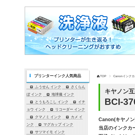
プリンターインク人気商品
TOP
Canonインク
ふうせん インク
さくらん
キヤノン互
ぼ インク
地球儀 インク
BCI-
とうもろこし インク
イチ
ョウ インク
リコーダー インク
クマノミ インク
カメ イ
Canon(キヤノ
ンク
マグカップ インク
当店のインクカ
サツマイモ インク