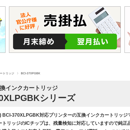
カートリッジ
BCI-370PGBK
換インクカートリッジ
370XLPGBKシリーズ
ン) BCI-370XLPGBK対応プリンターの互換インクカートリッ
ートリッジのICチップは、残量検知に対応していますので純正