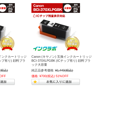
互換インクカートリッジ
Canon (キヤノン) 互換インクカートリッジ
ICチップ有り) 顔料ブラ
BCI-370XLPGBK (ICチップ有り) 顔料ブラ
ック大容量
(税込)
純正品参考価格:
¥1,440
(税込)
OFF
価格:
¥700
(税込)
51%OFF