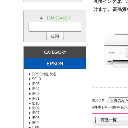
互換インクは、
けます。 高品
EPSON洗浄液
SC13
IP05
IP04
IP03
IP01
表示切替：
IB10
4件中1件～4件を表示
IB09
IB07
IB06
商品一覧
IB02
IT08