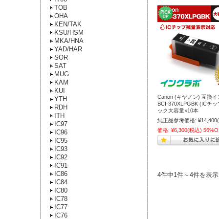
TOB
OHA
KEN/TAK
KSU/HSM
MKA/HNA
YAD/HAR
SOR
SAT
MUG
KAM
KUI
Canon (キヤノン) 互
YTH
BCI-370XLPGBK (IC
RDH
ック大容量×10本
ITH
純正品参考価格:
¥14,400
IC97
価格:
¥6,300
(税込)
56%O
IC96
IC95
IC93
IC92
IC91
IC86
4件中1件～4件を表示
IC84
IC80
IC78
IC77
IC76