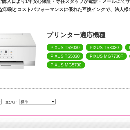
ご購入日より1年安心保証・専任スタッフが電話・メールにて
質な印刷とコストパフォーマンスに優れた互換インクで、法人様
プリンター適応機種
PIXUS TS9030
PIXUS TS8030
PIXUS TS5030
PIXUS MG7730F
PIXUS MG5730
並び順：