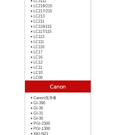
LC3111
LC219/215
LC217/215
LC213
LC211
LC119/115
LC117/115
LC113
LC111
LC110
LC17
LC16
LC12
LC11
LC10
LC09
Canon洗浄液
GI-390
GI-36
GI-31
GI-30
PGI-2300
PGI-1300
XKI-N21