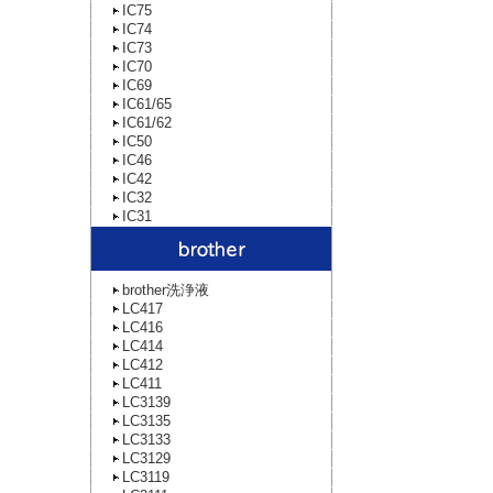
IC75
IC74
IC73
IC70
IC69
IC61/65
IC61/62
IC50
IC46
IC42
IC32
IC31
brother洗浄液
LC417
LC416
LC414
LC412
LC411
LC3139
LC3135
LC3133
LC3129
LC3119