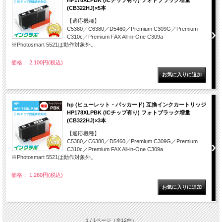
(CB322HJ)×5本
【適応機種】
C5380／C6380／D5460／Premium C309G／Premium
C310c／Premium FAX All-in-One C309a
※Photosmart 5521は動作対象外。
価格： 2,100円(税込)
hp (ヒューレット・パッカード) 互換インクカートリッジ
HP178XLPBK (ICチップ有り) フォトブラック増量
(CB322HJ)×3本
【適応機種】
C5380／C6380／D5460／Premium C309G／Premium
C310c／Premium FAX All-in-One C309a
※Photosmart 5521は動作対象外。
価格： 1,260円(税込)
1 / 1ページ
（全12件）