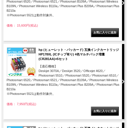
Photosmart 6520／Photosmart 6521／Photosmart B109A／Photosmart Wireless
B109N／Photosmart Wireless B110a／Photosmart Plus B209A／Photosmart Plus
B210a
※Photosmart 5521は動作対象外。
価格： 15,600円(税込)
hp (ヒューレット・パッカード) 互換インクカートリッジ
HP178XL (ICチップ有り) 4色マルチパック増量
(CR281AA)×5セット
【適応機種】
Deskjet 3070A／Deskjet 3520／Officejet 4620／
Photosmart 5510／Photosmart 5520／Photosmart 6510／
Photosmart 6520／Photosmart 6521／Photosmart B109A／Photosmart Wireless
B109N／Photosmart Wireless B110a／Photosmart Plus B209A／Photosmart Plus
B210a
※Photosmart 5521は動作対象外。
価格： 7,950円(税込)