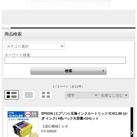
商品検索
キーワード検索
1 / 1ページ
（全11件）
EPSON (エプソン) 互換インクカートリッジ IC4CL86 (か
ぎ インク) 4色パック大容量×10セット
【適応機種】かぎ
PX-M680F