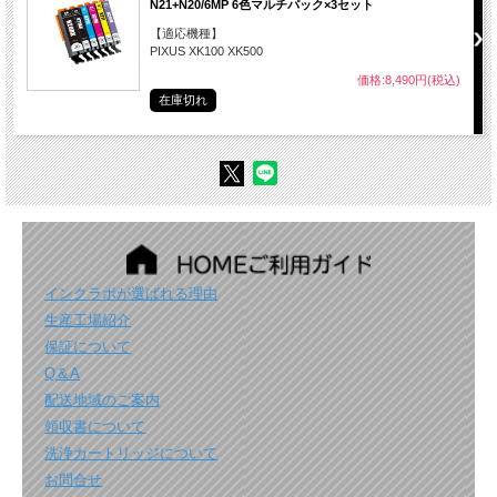
N21+N20/6MP 6色マルチパック×3セット
【適応機種】
PIXUS XK100 XK500
価格:8,490円(税込)
在庫切れ
インクラボが選ばれる理由
生産工場紹介
保証について
Q＆A
配送地域のご案内
領収書について
洗浄カートリッジについて
お問合せ