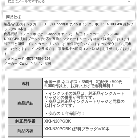
友達にメールですすめる
PIXUS XK500
商品仕様
製品名: 互換インクカートリッジ Canon(キヤノン)(インクラボ) XKI-N20PGBK 顔料ブ
ラック×10本セット
商品説明: インクラボでは、Canon(キヤノン)、純正インクカートリッジ XKI-
N20PGBK(顔料ブラック)対応の互換インクカートリッジを格安で販売しております。
純正品と同様にインクカートリッジには1年保証が付いていますので安心してお買求
めいただけます。インクラボでは、事業者様の印刷コスト削減をお手伝いしておりま
す！
ＪＡＮコード: 4573475844296
メーカー: Canon キヤノン 互換
全国一律 ネコポス：350円 宅配便：500円
送料
5,000円以上、お買い上げで送料無料！
・インクラボの製品は、純正品インクカート
リッジとの併用が可能です。
・商品は純正品インクカートリッジと同様の
商品詳細
顔料インクです。
・安心の 1 年保証付！
純正品型番
XKI-N20PGBK
XKI-N20PGBK (顔料ブラック)×10本
商品内容