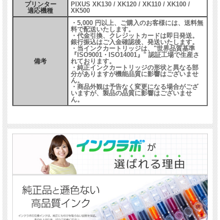
プリンター
PIXUS XK130 / XK120 / XK110 / XK100 /
適応機種
XK500
・5,000 円以上、ご購入のお客様には、送料無
料で配送いたします。
・代金引換、クレジットカードは即日発送。
銀行振込はご入金確認後、発送いたします。
・当インクカートリッジは、"世界品質基準
『ISO9001・ISO14001』" 認証工場で生産さ
備考
れております。
・純正インクカートリッジの形状と異なる部
分がありますが機能品質に影響はございませ
ん。
・商品外観は予告なく変更になる場合がござ
いますが、製品の品質に影響はございませ
ん。