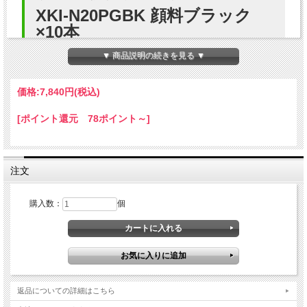
XKI-N20PGBK 顔料ブラック
×10本
▼ 商品説明の続きを見る ▼
Canon(キヤノン) XKI-N20PGBK 顔料ブラック対応プリンタ
ーの互換インクカートリッジです。
価格:
7,840円
(税込)
当店のインクカートリッジのICチップは、残量検知に対応し
[ポイント還元 78ポイント～]
ていますので純正品と同様にご使用いただけます。
互換インクは、ご購入日より1年安心保証・専任スタッフが
電話・メールにてサポートを承っておりますので安心してご
注文
使用いただけます。 高品質な印刷とコストパフォーマンスに
優れた互換インクで、法人様の印刷コスト削減に貢献いたし
購入数：
個
ます。
プリンター適応機種
PIXUS XK130
PIXUS XK120
返品についての詳細はこちら
PIXUS XK110
PIXUS XK100