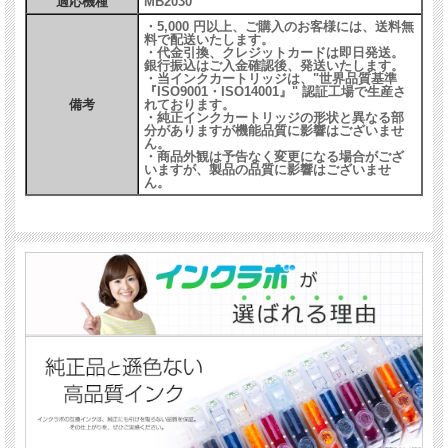
適応機種
MB2030
・5,000 円以上、ご購入のお客様には、送料無
料で配送いたします。
・代金引換、クレジットカードは即日発送。
銀行振込はご入金確認後、発送いたします。
・当インクカートリッジは、"世界品質基準
『ISO9001・ISO14001』" 認証工場で生産さ
備考
れております。
・純正インクカートリッジの形状と異なる部
分がありますが機能品質に影響はございませ
ん。
・商品外観は予告なく変更になる場合がござ
いますが、製品の品質に影響はございませ
ん。