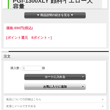
PGI-1300XLY 顔料イエロー大
容量
▼ 商品説明の続きを見る ▼
Canon(キヤノン) PGI-1300XLY 顔料イエロー大容量対応プ
リンターの互換インクカートリッジです。
価格:
890円
(税込)
当店のインクカートリッジのICチップは、残量検知に対応し
[ポイント還元 8ポイント～]
ていますので純正品と同様にご使用いただけます。
互換インクは、ご購入日より1年安心保証・専任スタッフが
電話・メールにてサポートを承っておりますので安心してご
注文
使用いただけます。 高品質な印刷とコストパフォーマンスに
優れた互換インクで、法人様の印刷コスト削減に貢献いたし
購入数：
個
ます。
プリンター適応機種
MAXIFY MB2730
MB2330
MB2130
返品についての詳細はこちら
MB2030
友達にメールですすめる