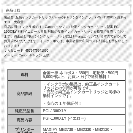
商品仕様
製品名: 互換インクカートリッジ Canon(キヤノン)(インクラボ) PGI-1300XLY 顔料イ
エロー大容量
商品説明: インクラボでは、Canon(キヤノン) 純正インクカートリッジ型番 PGI-
1300XLY 顔料イエロー大容量 対応の互換インクカートリッジを格安で販売しており
ます。純正品と同様にインクカートリッジには1年保証が付いていますので安心して
お買求めいただけます。インクラボでは、事業者様の印刷コスト削減をお手伝いして
おります！
ＪＡＮコード: 4573475841080
メーカー: Canon キヤノン 互換
全国一律 ネコポス：350円 宅配便：500円
送料
5,000円以上、お買い上げで送料無料！
・インクラボの製品は、純正品インクカート
リッジとの併用が可能です。
・商品は純正品インクカートリッジと同様の
商品詳細
染料インクです。
・安心の 1 年保証付！
純正品型番
PGI-1300XLY
PGI-1300XLY (イエロー)
商品内容
プリンター
MAXIFY MB2730・MB2330・MB2130・