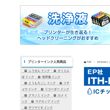
プリンターインク人気商品
TOP
EPSON
ふうせん インク
さくらん
ぼ インク
地球儀 インク
とうもろこし インク
イチ
ョウ インク
リコーダー インク
クマノミ インク
カメ イ
ンク
マグカップ インク
サツマイモ インク