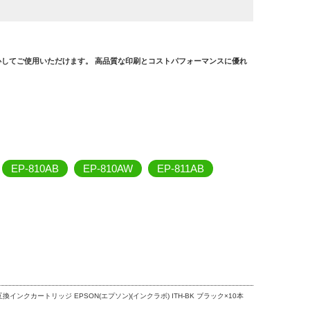
してご使用いただけます。 高品質な印刷とコストパフォーマンスに優れ
EP-810AB
EP-810AW
EP-811AB
互換インクカートリッジ EPSON(エプソン)(インクラボ) ITH-BK ブラック×10本