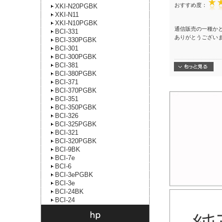
おすすめ度：
XKI-N20PGBK
XKI-N11
XKI-N10PGBK
通信販売の一種か
BCI-331
ありがとうござい
BCI-330PGBK
BCI-301
BCI-300PGBK
BCI-381
BCI-380PGBK
BCI-371
BCI-370PGBK
BCI-351
BCI-350PGBK
BCI-326
BCI-325PGBK
BCI-321
BCI-320PGBK
BCI-9BK
BCI-7e
BCI-6
BCI-3ePGBK
BCI-3e
BCI-24BK
BCI-24