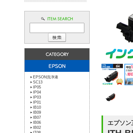
EPSON洗浄液
SC13
IP05
IP04
IP03
IP01
IB10
IB09
IB07
エプソン
IB06
IB02
IT08