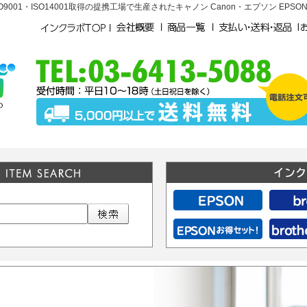
01・ISO14001取得の提携工場で生産されたキャノン Canon・エプソン EPSO