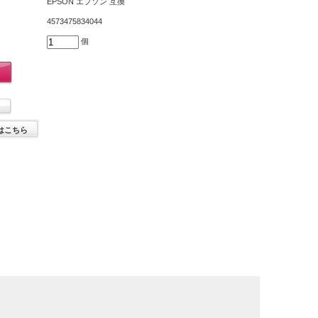
EPSON エプソン 互換
4573475834044
個
はこちら