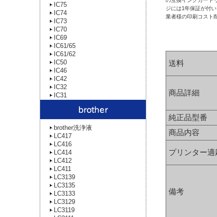
の互換インクカート
IC75
ジには1年保証が付
IC74
業者様の印刷コスト
IC73
IC70
IC69
IC61/65
IC61/62
IC50
送料
IC46
IC42
IC32
商品詳細
IC31
純正品型番
brother洗浄液
商品内容
LC417
LC416
プリンター適
LC414
LC412
LC411
LC3139
LC3135
備考
LC3133
LC3129
LC3119