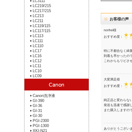
LC3111
LC219/215
LC217/215
LC213
お客様の声
LC211
LC119/115
norihei様
LC117/115
LC113
おすすめ度：
LC111
LC110
LC17
特に不都合なく綺
LC16
到着も早かったの
LC12
これからもリピさ
LC11
LC10
LC09
大変満足様
おすすめ度：
Canon洗浄液
純正品と変わらな
GI-390
発送も迅速で感謝
GI-36
また購入しますの
GI-31
GI-30
PGI-2300
PGI-1300
ありがとうござい
XKI-N21