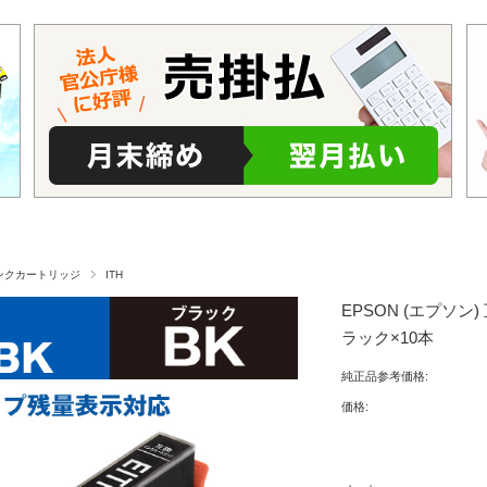
インクカートリッジ
ITH
EPSON (エプソン)
ラック×10本
純正品参考価格:
価格: