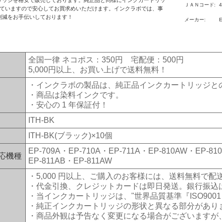
リッジを格安で販売しております。純正品と同様にインクカートリッ
ＪＡＮコード:
いていますので安心してお買求めいただけます。インクラボでは、事
削減をお手伝いしております！
メーカー:
全国一律 ネコポス：350円 宅配便：500円
5,000円以上、お買い上げで送料無料！
・インクラボの製品は、純正品インクカートリッジと
・商品は染料インクです。
・安心の 1 年保証付！
ITH-BK
ITH-BK(ブラック)×10個
EP-709A・EP-710A・EP-711A・EP-810AW・EP-81
応機種
EP-811AB・EP-811AW
・5,000 円以上、ご購入のお客様には、送料無料で配
・代金引換、クレジットカードは即日発送。銀行振込
・当インクカートリッジは、"世界品質基準『ISO9001
・純正インクカートリッジの形状と異なる部分があり
・商品外観は予告なく変更になる場合がございますが