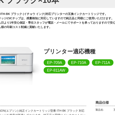
BK ブラック×10本
 ITH-BK ブラック (イチョウ インク)対応プリンターの互換インクカートリッジです。
リッジのICチップは、残量検知に対応していますので純正品と同様にご使用いただけます。
入日より1年安心保証・専任スタッフが電話・メールにてサポートを承っておりますので安心
人様の印刷コスト削減に貢献いたします。
プリンター適応機種
EP-709A
EP-710A
EP-711A
EP-811AW
商品仕様
製品名:
ON(エプソン) 純正インクカートリッジ型番 ITH-BK ブラック 対応