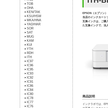
ITH-
TOB
OHA
KEN/TAK
EPSON（エプソン）
KSU/HSM
当店のインクカート
MKA/HNA
互換インクは、ご購
YAD/HAR
た互換インクで、法
SOR
SAT
MUG
KAM
KUI
YTH
RDH
ITH
IC97
IC96
IC95
IC93
IC92
IC91
IC86
IC84
IC80
商品説明
IC78
IC77
インクラボでは、EPS
IC76